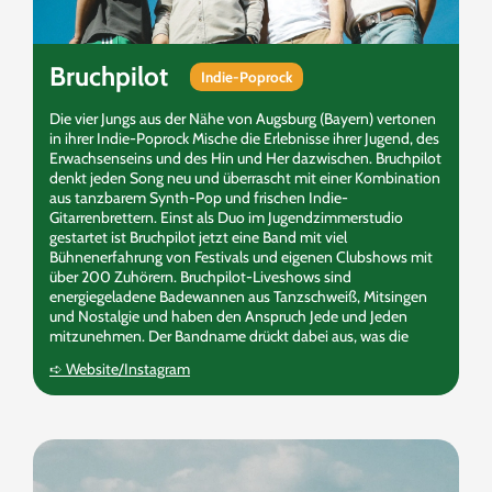
Bruchpilot
Indie-Poprock
Die vier Jungs aus der Nähe von Augsburg (Bayern) vertonen
in ihrer Indie-Poprock Mische die Erlebnisse ihrer Jugend, des
Erwachsenseins und des Hin und Her dazwischen. Bruchpilot
denkt jeden Song neu und überrascht mit einer Kombination
aus tanzbarem Synth-Pop und frischen Indie-
Gitarrenbrettern. Einst als Duo im Jugendzimmerstudio
gestartet ist Bruchpilot jetzt eine Band mit viel
Bühnenerfahrung von Festivals und eigenen Clubshows mit
über 200 Zuhörern. Bruchpilot-Liveshows sind
energiegeladene Badewannen aus Tanzschweiß, Mitsingen
und Nostalgie und haben den Anspruch Jede und Jeden
mitzunehmen. Der Bandname drückt dabei aus, was die
Band verkörpert und antreibt: Wer nie versucht, seine Träume
➪ Website/Instagram
ﬂiegen zu lassen wird zwar nie scheitern, sich aber auch
keinen davon erfüllen.