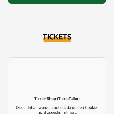
und ungezähmte Vocals – ein Rock- Erlebnis, das im Ohr
bleibt. Sei dabei und sichere dir deinen Platz im Pingu Pit!
TICKETS
Ticket-Shop (TicketTailor)
Dieser Inhalt wurde blockiert, da du den Cookies
nicht zugestimmt hast.