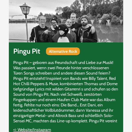
Pingu Pit
Alternative Rock
Pingu Pit – geboren aus Freundschaft und Liebe zur Musik!
Was passiert, wenn zwei Freunde hinter verschlossenen
Türen Songs schreiben und andere diesen Sound feiern?
Pingu Pit entsteht! Inspiriert von Bands wie Billy Talent, Red
Hot Chilli Peppers & Muse, kombinierten Thomas und Dome
tiefgründige Lyrics mit wilden Gitarrenri s und schufen so den
Sound von Pingu Pit. Nach viel Schweiß, zerstörten
Fingerkuppen und einem Haufen Club Mate war das Album
fertig. Fehlte nur noch eins: Die Band… Erst Dani, ein
leidenschaftlicher Vollblutdrummer, dann Vanessa und ihr
einzigartiger Metal- und Altrock Bass und schließlich Solo-
Sensei MC, machten das Line-up komplett. Pingu Pit vereint
nostalgischen Alternative Rock, mitreißende Texte,
➪ Website/Instagram
unorthodoxe Akkorde, treibende Drums, melodiösen Bass