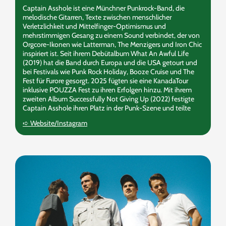
Captain Asshole ist eine Münchner Punkrock-Band, die
melodische Gitarren, Texte zwischen menschlicher
Verletzlichkeit und Mittelfinger-Optimismus und
mehrstimmigen Gesang zu einem Sound verbindet, der von
Orgcore-Ikonen wie Latterman, The Menzigers und Iron Chic
inspiriert ist. Seit ihrem Debütalbum What An Awful Life
(2019) hat die Band durch Europa und die USA getourt und
bei Festivals wie Punk Rock Holiday, Booze Cruise und The
Fest für Furore gesorgt. 2025 fügten sie eine KanadaTour
inklusive POUZZA Fest zu ihren Erfolgen hinzu. Mit ihrem
zweiten Album Successfully Not Giving Up (2022) festigte
Captain Asshole ihren Platz in der Punk-Szene und teilte
sich die Bühne mit Legenden wie Me First and the Gimme
➪ Website/Instagram
Gimmes und den Bouncing Souls. 2026 wird die Band ihr
drittes Studioalbum über Not Sorry Records und Say-10
Records veröffentlichen.