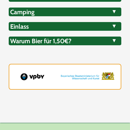
Camping
▼
Einlass
▼
Warum Bier für 1,50€?
▼