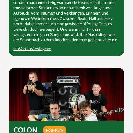
sondern auch eine stetig wachsende Freundschaft. In ihren
musikalischen Stücken erzählen kaulbærk von Angst und
Aufbruch, vom Träumen und Verdrängen, Erinnern und
irgendwie Weiterkommen. Zwischen Beats, Hall und Herz
pocht dabei immer auch eine gewisse Hoffnung: Dass es
vielleicht doch weitergeht. Und wenn nicht – dass
wenigstens ein guter Song draus wird. Ihre Musik klingt wie
der Soundtrack zu dem Roadtrip, den man geplant, aber nie
gemacht hat. Der, der durch staubige Städte und abgelegene
➪ Website/Instagram
Dörfer führt. Dorthin, wo es mit Umwegen durchs
Nirgendwo mal neblig und auch mal klar ist. Wer reinhört,
findet keine Antworten – aber vielleicht die richtigen Fragen.
Und das ist manchmal mehr, als man erwartet hatte, als man
auf „Play“ gedrückt hat. Seit ihrer Gründung im Mai 2025
wurden kaulbærk sowohl bei Bayern 3 als auch bei bigFM
jeweils zum „Newcomer der Woche“ gekürt. Anfang
Dezember gaben sie ihr Bühnendebüt im bekannten
Nürnberger Club Stereo, wo sie erneut im April 2026 im
Rahmen der Konzertreihe NBG Sounds aufgetreten sind.
COLON
Pop-Punk